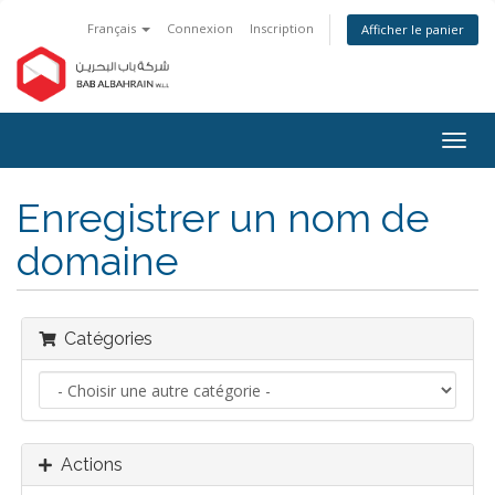
Français
Connexion
Inscription
Afficher le panier
Bascu
la
navig
Enregistrer un nom de
domaine
Catégories
Actions