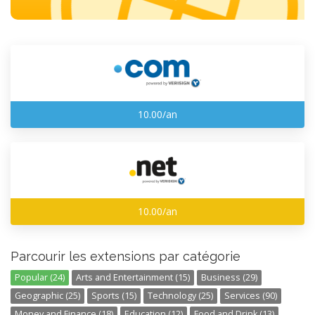
10.00/an
10.00/an
Parcourir les extensions par catégorie
Popular (24)
Arts and Entertainment (15)
Business (29)
Geographic (25)
Sports (15)
Technology (25)
Services (90)
Money and Finance (18)
Education (12)
Food and Drink (13)