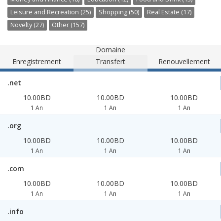
Leisure and Recreation (25)
Shopping (50)
Real Estate (17)
Novelty (27)
Other (157)
Domaine
Enregistrement
Transfert
Renouvellement
.net
10.00BD
10.00BD
10.00BD
1 An
1 An
1 An
.org
10.00BD
10.00BD
10.00BD
1 An
1 An
1 An
.com
10.00BD
10.00BD
10.00BD
1 An
1 An
1 An
.info