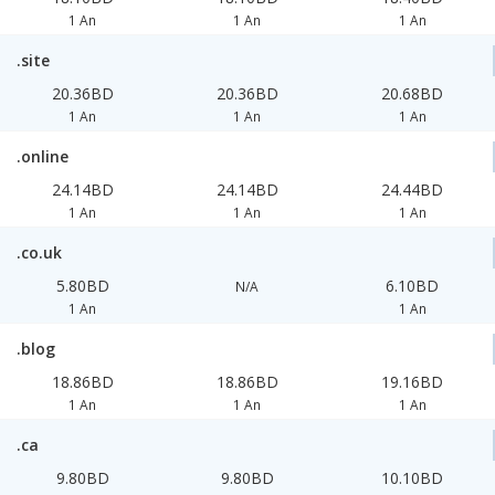
1 An
1 An
1 An
.site
20.36BD
20.36BD
20.68BD
1 An
1 An
1 An
.online
24.14BD
24.14BD
24.44BD
1 An
1 An
1 An
.co.uk
5.80BD
6.10BD
N/A
1 An
1 An
.blog
18.86BD
18.86BD
19.16BD
1 An
1 An
1 An
.ca
9.80BD
9.80BD
10.10BD