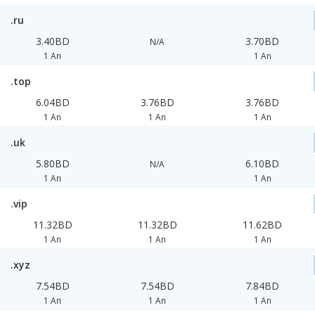
.ru
3.40BD
3.70BD
N/A
1 An
1 An
.top
6.04BD
3.76BD
3.76BD
1 An
1 An
1 An
.uk
5.80BD
6.10BD
N/A
1 An
1 An
.vip
11.32BD
11.32BD
11.62BD
1 An
1 An
1 An
.xyz
7.54BD
7.54BD
7.84BD
1 An
1 An
1 An