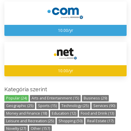
10.00/yr
10.00/yr
Kategória szerint
Popular (24)
Arts and Entertainment (15)
Business (29)
Geographic (25)
Sports (15)
Technology (25)
Services (90)
Money and Finance (18)
Education (12)
Food and Drink (13)
Leisure and Recreation (25)
Shopping (50)
Real Estate (17)
Novelty (27)
Other (157)