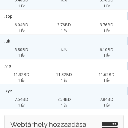
N/A
1 Év
1 Év
.top
6.04BD
3.76BD
3.76BD
1 Év
1 Év
1 Év
.uk
5.80BD
6.10BD
N/A
1 Év
1 Év
.vip
11.32BD
11.32BD
11.62BD
1 Év
1 Év
1 Év
.xyz
7.54BD
7.54BD
7.84BD
1 Év
1 Év
1 Év
Webtárhely hozzáadása