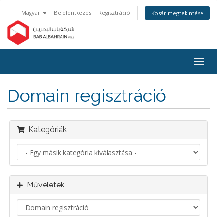
Magyar
Bejelentkezés
Regisztráció
Kosár megtekintése
Váltá
a
navig
Domain regisztráció
Kategóriák
Műveletek