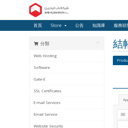
首頁
Store
公告
知識庫
服務狀
結
分類
Web Hosting
Produ
Software
Gate-E
SSL Certificates
Ap
E-mail Services
Email Service
Website Security