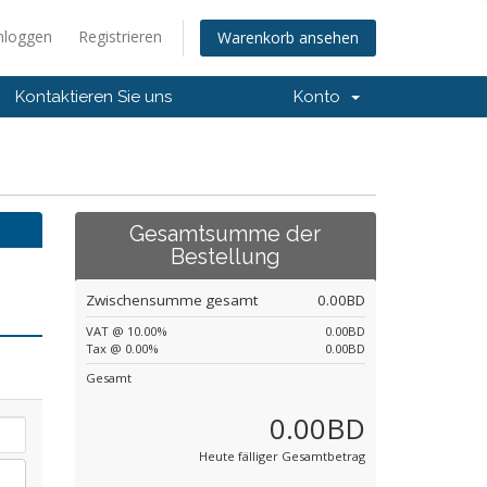
nloggen
Registrieren
Warenkorb ansehen
Kontaktieren Sie uns
Konto
Gesamtsumme der
Bestellung
Zwischensumme gesamt
0.00BD
VAT @ 10.00%
0.00BD
Tax @ 0.00%
0.00BD
Gesamt
0.00BD
Heute fälliger Gesamtbetrag