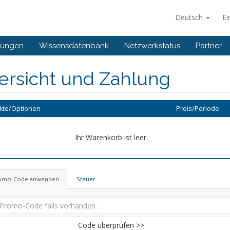
Deutsch
Ei
gungen
Wissensdatenbank
Netzwerkstatus
Partner
ersicht und Zahlung
kte/Optionen
Preis/Periode
Ihr Warenkorb ist leer.
omo-Code anwenden
Steuer
Code überprüfen >>