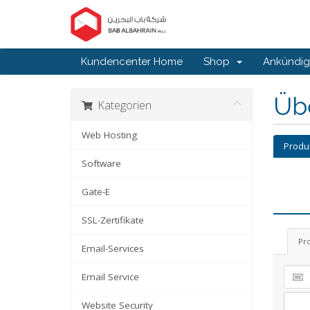
Kundencenter Home
Shop
Ankündi
Üb
Kategorien
Web Hosting
Produ
Software
Gate-E
SSL-Zertifikate
Pr
Email-Services
Email Service
Website Security