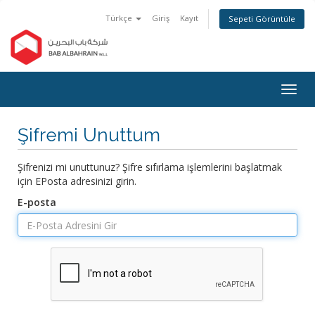
Türkçe
Giriş
Kayıt
Sepeti Görüntüle
Togg
navig
Şifremi Unuttum
Şifrenizi mi unuttunuz? Şifre sıfırlama işlemlerini başlatmak
için EPosta adresinizi girin.
E-posta