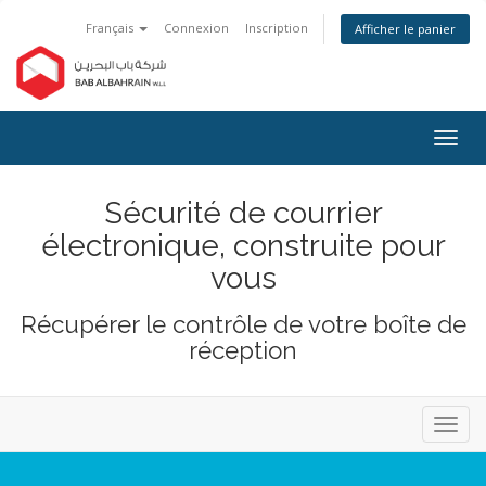
Français
Connexion
Inscription
Afficher le panier
Bascu
la
navig
Sécurité de courrier
électronique, construite pour
vous
Récupérer le contrôle de votre boîte de
réception
Bascu
la
navig