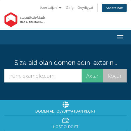
Azerbaijani
Giriş
Qeydiyyat
Səbətə bax
Naviq
keçid
Sizə aid olan domen adını axtarın...
DOMEN ADI QEYDIYYATDAN KEÇIRT
HOST ƏLDƏ ET